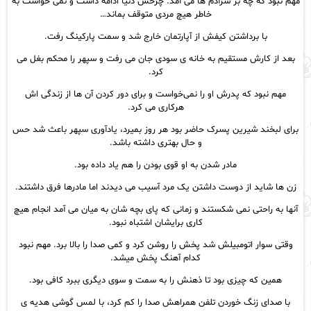
مهم نبود که چه بر سرآدم ها می آمد. چرخش دنیا ادامه داشت و نمی خواست به
خاطر هیچ مردی متوقف بماند…
با برداشتن کیفش از آپارتمان خارج شد و سمت پارکینگ رفت.
بعد از کارش مستقیم به خانه ی سودی جان می رفت و سپهر را محکم بغل می
کرد.
مهم نبود که پدرش او را نمی‌خواست و برای دور کردن آن ها از زندگی اش
هرکاری می کرد.
برای لبخند شیرین پسرک حاضر بود هر روز بمیرد، یادآوری سپهر باعث شد حس
و حال بهتری داشته باشد.
مادر شدن به او قوی بودن را هم یاد داده بود.
زن ها شاید از دوست داشتن یک مرد آسیب می دیدند اما مادرها فرق داشتند.
آنها به راحتی نمی شکستند و زمانی که پای بچه شان به میان می آمد انجام هیچ
کاری برایشان اشتباه نبود.
وقتی سوار اتومبیلش شد پخش را روشن کرد و کمی صدا را بالا برد. مهم نبود
کدام آهنگ پخش میشد.
همین که چیزی بود تا ذهنش را به سمت و سوی دیگری ببرد کافی بود.
با صدای زنگ خوردن تلفن همراهش صدا را کم کرد، با لمس گوشی هدیه ی