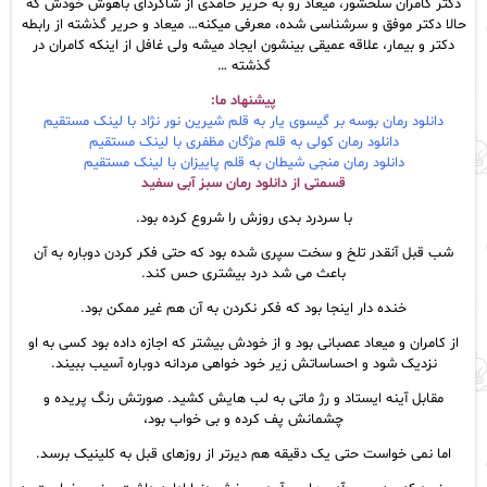
دکتر کامران سلحشور، میعاد رو به حریر حامدی از شاگردای باهوش خودش که
حالا دکتر موفق و سرشناسی شده، معرفی میکنه… میعاد و حریر گذشته از رابطه
دکتر و بیمار، علاقه عمیقی بینشون ایجاد میشه ولی غافل از اینکه کامران در
گذشته …
پیشنهاد ما:
دانلود رمان بوسه بر گیسوی یار به قلم شیرین نور نژاد با لینک مستقیم
دانلود رمان کولی به قلم مژگان مظفری با لینک مستقیم
دانلود رمان منجی شیطان به قلم پاییزان با لینک مستقیم
قسمتی از دانلود رمان سبز آبی سفید
با سردرد بدی روزش را شروع کرده بود.
شب قبل آنقدر تلخ و سخت سپری شده بود که حتی فکر کردن دوباره به آن
باعث می شد درد بیشتری حس کند.
خنده دار اینجا بود که فکر نکردن به آن هم غیر ممکن بود.
از کامران و میعاد عصبانی بود و از خودش بیشتر که اجازه داده بود کسی به او
نزدیک شود و احساساتش زیر خود خواهی مردانه دوباره آسیب ببیند.
مقابل آینه ایستاد و رژ ماتی به لب هایش کشید. صورتش رنگ پریده و
چشمانش پف کرده و بی خواب بود،
اما نمی خواست حتی یک دقیقه هم دیرتر از روزهای قبل به کلینیک برسد.