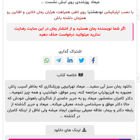
میعاد پوزخندی روی لبش نشست …
با نصب اپلیکیشن
نودهشتیا
روی تلفن همراهت هزاران رمان انلاین و افلاین رو
همزمان داشته باش
اگر شما نویسنده رمان هستید و از انتشار رمان در این سایت رضایت
ندارید میتوانید درخواست حذف دهید
اشتراک گذاری
خلاصه کتاب
دانلود رمان سبز آبی سفید... میعاد تهرانیچی ورزشکاری که بخاطر آسیب پاش
مجبوره به فیزیوتراپ مراجعه کنه، پسر موفق، خوشتیپ و همه چیز تمومیه…
دکتر کامران سلحشور، میعاد رو به حریر حامدی از شاگردای باهوش خودش که
حالا دکتر موفق و سرشناسی شده، معرفی میکنه… میعاد و حریر گذشته از
رابطه دکتر و بیمار، علاقه عمیقی بینشون ایجاد میشه ولی غافل از اینکه کامران
در گذشته …
لینک های دانلود